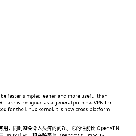
be faster, simpler, leaner, and more useful than
eGuard is designed as a general purpose VPN for
ed for the Linux kernel, it is now cross-platform
更有用，同时避免令人头疼的问题。它的性能比 OpenVPN
nux 内核，现在跨平台（Windows、macOS、