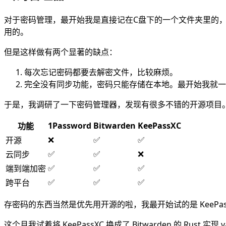
对于密码管理，最开始我是直接记在C盘下的一个文件夹里的，后来
用的。
但是这样做有两个显著的缺点：
每次忘记密码都要去解密文件，比较麻烦。
完全没有同步功能，密码只能存储在本地。最开始我就一
于是，我调研了一下密码管理器，发现有很多不错的开源项目
1Password
Bitwarden
KeePassXC
功能
❌
✅
✅
开源
✅
✅
❌
云同步
✅
✅
✅
端到端加密
✅
✅
✅
跨平台
存密码的东西当然是优先用开源的啦，我最开始试的是 KeePassX
这个月我试着将 KeePassXC 换成了 Bitwarden 的 Rust