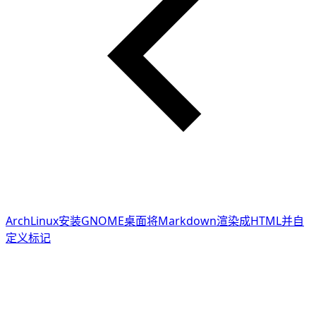
ArchLinux安装GNOME桌面
将Markdown渲染成HTML并自
定义标记